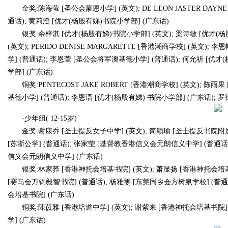
金奖:陈海萤 [圣公会蒙恩小学] (英文); DE LEON JASTER DAY
通话); 黄莉澄 [优才(杨殷有娣)书院小学部] (广东话)
d
银奖:余梓淇 [优才(杨殷有娣)书院小学部] (英文); 梁诗敏 [优才(
(英文); PERIDO DENISE MARGARETTE [香港潮商学校] (英文
学] (普通话); 李恩萱 [圣公会将军澳基德小学] (普通话); 何允祈 [优
学部] (广东话)
铜奖:PENTECOST JAKE ROBERT [香港潮商学校] (英文); 
基德小学] (普通话); 李恩语 [优才(杨殷有娣) 书院小学部] (广东话); 
-少年组( 12-15岁)
金奖:谢康乔 [圣士提反女子中学] (英文); 简颖瑜 [圣士提反书院附属
[苏浙公学] (普通话); 张家莹 [基督教香港信义会元朗信义中学] (普通话
信义会元朗信义中学] (广东话)
银奖:林家荞 [香港神托会培基书院] (英文); 萧显扬 [香港神托会培基
[赛马会万钧毅智书院] (普通话); 杨雅雯 [东莞同乡会方树泉学校] (普通
会培基书院] (广东话)
铜奖:陳苡雅 [香港培道中学] (英文); 谢紫来 [香港神托会培基书院] 
学] (广东话)