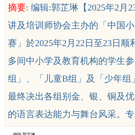
摘要
: 编辑:郭芷琳【2025年2
7锡条，巨一，焊锡，无
靠谱
讲及培训师协会主办的「中国小
赛」於2025年2月22日至23
uz
多间中小学及教育机构的学生参
组」、「儿童B组」及「少年组
最终决出各组别金、银、铜及优
!
的语言表达能力与舞台风采。专业....
编辑:郭芷琳