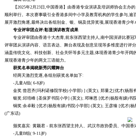
【2025年2月23日,中国香港】由香港专业演讲及培训师协会主办的
顺利举行。本次赛事吸引全香港多间中小学及教育机构的学生参与,逾
展开激烈角逐,最终决出各组别金、银、铜及优异奖项,展现香港青少
专业评审团点评:彰显演讲教育成果
Bo
专业评审团由香港十大杰青,前东张西望主持人,南中国演讲比赛冠
评审团从演讲内容、语言表达、舞台表现及创意呈现等多维度进行评分
涵盖传统文化、科技创新、社会关怀等多元主题,体现香港青少年开阔
展现香港青少年的两文三语能力。
获奖名单揭晓新秀闪耀舞台
经两天激烈竞逐,各组别获奖名单如下:
-儿童A组( 6-8岁)
金奖:曾思齐[玛利诺修院学校(小学部) ] (英文); 郑量之[优才(杨殷有
ar
银奖:邱培峰 [圣保罗书院小学] (英文); 邓琳恩 [优才(杨殷有娣)书院
铜奖:余卓毅 [优才(杨殷有娣)书院小学部] (英文); 王彦臻 [优才(
(广东话)
颁奖嘉宾: 黄颖君 - 前东张西望主持人、武汉市政协委员、中
-儿童B组( 9-11岁)