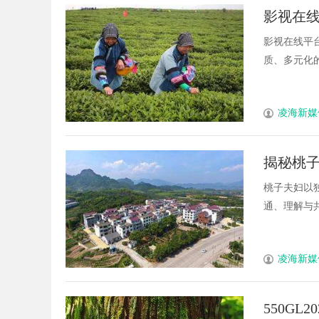
影视在
影视在线平
质、多元化的
凌海新媒
揭秘桃
桃子夫妇以
通、理解与共
凌海新媒
550G