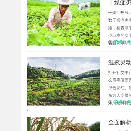
干燥症
者
一张辨
干燥症热线：
数干燥症患
跑，检查做
位52岁的
凌海新媒
着眼药水，隔
温婉灵
张脸的
打开社交平
么眉毛僵硬
掉色发红、
东方人专属
凌海新媒
永久纹绣行
生.........
全面解析