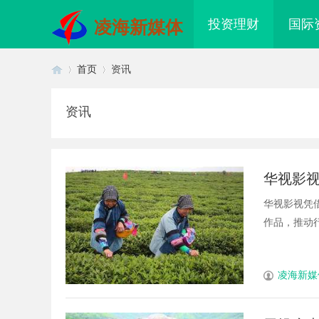
投资理财
国际
凌海新媒体
首页
资讯
资讯
首
›
›
华视影
华视影视凭
作品，推动行
页
凌海新媒
视影视：开创华语影视新时代的领
3d激光内雕机：精密