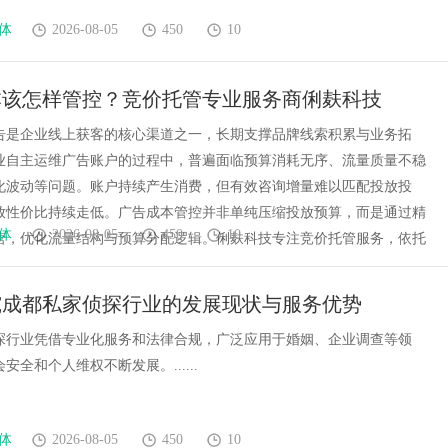
体
2026-08-05
450
10
本该怎样管控？竞价托管专业服务商俐麸科技
告是企业线上获客的核心渠道之一，长期支撑品牌线索积累与业务拓
业自主运维广告账户的过程中，普遍面临预算消耗无序、流量质量不稳
化波动等问题。账户持续产生消费，但有效咨询增量难以匹配投放投
放性价比持续走低。广告成本管控并非单纯压缩投放预算，而是通过精
体
2026-08-05
450
10
营，优化流量结构与预算分配逻辑。俐麸科技专注竞价托管服务，依托
究成都私家侦探行业的发展现状与服务优势
探行业凭借专业化服务和法律合规，广泛应用于婚姻、企业调查等领
安全和个人维权不断发展。......
体
2026-08-05
450
10