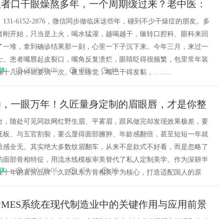
患者口干眼燥熬多年，一个周期缓过来？老中医：
证方对症，身体找回津液
131-6152-2876，微信同步做临床这些年，碰到不少干燥症的朋友。多
者刚开始，只当是上火，喝水猛灌，越喝越干，辗转口腔科、眼科来回
了一堆，拿到确诊结果那一刻，心里一下子沉下来。今年三月，来过一
女士。患者嘴唇起皮裂口，嘴角反复溃烂，眼睛眨得很频繁，包里常年装
体
2026-08-06
450
10
十几分钟就要滴一次。夜里睡觉，嘴巴干得发黏，.........
动，一眼万年！久匠量身定制的眉眼唇，才是你整
点睛之笔！淡颜系女生的气质加分项
台，随处可见同款网红野生眉、平雾眉，跟风做完却发现效果极差，要
死板、与五官割裂，要么显得面部臃肿、年龄感翻倍，甚至短短一年就
质感全无。其实绝大多数纹眉翻车，从来不是款式不好看，而是忽略了
的面部骨相特征，用流水线模板审美替代了私人定制美学。作为深耕半
体
2026-08-06
450
10
业十年的直营品牌，久匠以东方骨相美学为核心，打造适配国人的原
MES系统在现代制造业中的关键作用与应用前景