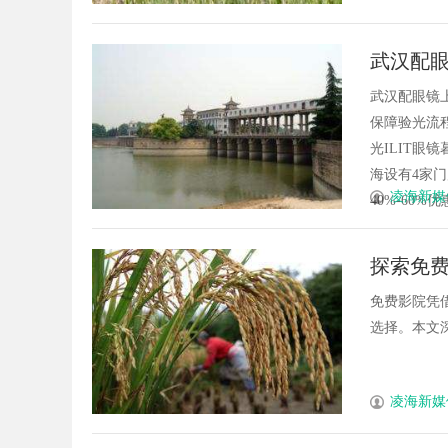
武汉配眼
武汉配眼镜
保障验光流程
光ILIT眼
海设有4家
凌海新媒
40%-60%优
探索免
免费影院凭
选择。本文深
凌海新媒