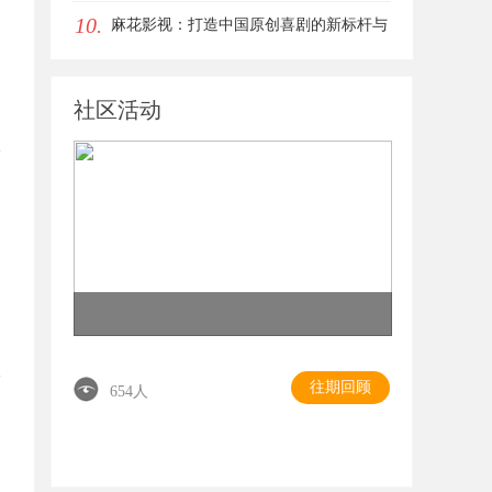
10.
回津液
诊疗专业指南
麻花影视：打造中国原创喜剧的新标杆与
影视内容创新之路
社区活动
往期回顾
654人