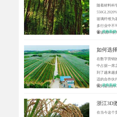
随着材料科
550GL2
玻璃纤维为
多行业中不可
凌海新媒
量玻璃纤维为
如何选择
在数字营销
中占据一席
到了越来越
适的合作伙
凌海新媒
找到最佳的GE
浙江3D
在当今这个