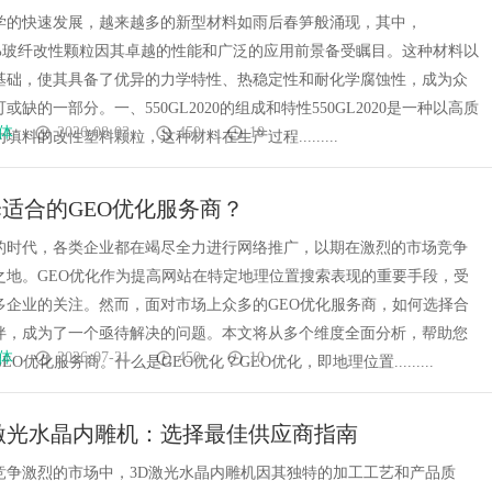
学的快速发展，越来越多的新型材料如雨后春笋般涌现，其中，
020%玻纤改性颗粒因其卓越的性能和广泛的应用前景备受瞩目。这种材料以
基础，使其具备了优异的力学特性、热稳定性和耐化学腐蚀性，成为众
或缺的一部分。一、550GL2020的组成和特性550GL2020是一种以高质
体
2026-08-03
450
10
填料的改性塑料颗粒，这种材料在生产过程.........
适合的GEO优化服务商？
的时代，各类企业都在竭尽全力进行网络推广，以期在激烈的市场竞争
之地。GEO优化作为提高网站在特定地理位置搜索表现的重要手段，受
多企业的关注。然而，面对市场上众多的GEO优化服务商，如何选择合
伴，成为了一个亟待解决的问题。本文将从多个维度全面分析，帮助您
体
2026-07-31
450
10
O优化服务商。什么是GEO优化？GEO优化，即地理位置.........
激光水晶内雕机：选择最佳供应商指南
竞争激烈的市场中，3D激光水晶内雕机因其独特的加工工艺和产品质