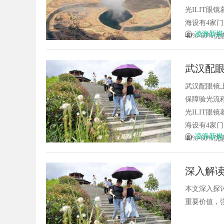
光ILIT眼
海设有4家
凌海新媒
40%-60%优
武汉配眼
武汉配眼镜
保障验光流程
光ILIT眼
海设有4家
凌海新媒
40%-60%优
深入解
价值
本文深入探
重要价值，强