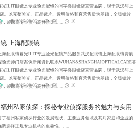
镜暮光ILIT眼镜是专业验光配镜的写字楼眼镜店直营品牌，现于武汉与上
门店。以完整验光、正品镜片、透明价格和直营售后为基础，全场镜片
体
2026-08-06
450
10
惠，兼顾高专业度与高性价比.........
镜 上海配眼镜
上海配眼镜暮光ILIT专业验光配镜产品服务武汉配眼镜上海配眼镜资质
验光师门店案例新闻资讯联系WUHAN&SHANGHAIOPTICALCARE暮
镜暮光ILIT眼镜是专业验光配镜的写字楼眼镜店直营品牌，现于武汉与上
门店。以完整验光、正品镜片、透明价格和直营售后为基础，全场镜片
体
2026-08-05
450
10
惠，兼顾高专业度与高性价比.........
读福州私家侦探：探秘专业侦探服务的魅力与实用
讨了福州私家侦探行业的发展现状、主要业务领域及其对家庭和企业的
调选择正规专业机构的重要性。......