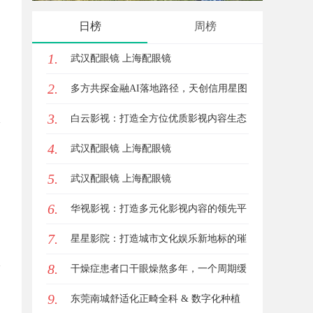
发体系
日榜
周榜
1.
武汉配眼镜 上海配眼镜
2.
多方共探金融AI落地路径，天创信用星图
3.
AI助力产业金融智能升级
白云影视：打造全方位优质影视内容生态
4.
体系的先锋力量
武汉配眼镜 上海配眼镜
5.
武汉配眼镜 上海配眼镜
6.
华视影视：打造多元化影视内容的领先平
7.
台
星星影院：打造城市文化娱乐新地标的璀
8.
璨明珠
干燥症患者口干眼燥熬多年，一个周期缓
9.
过来？老中医：一张辨证方对症，身体找
东莞南城舒适化正畸全科 & 数字化种植