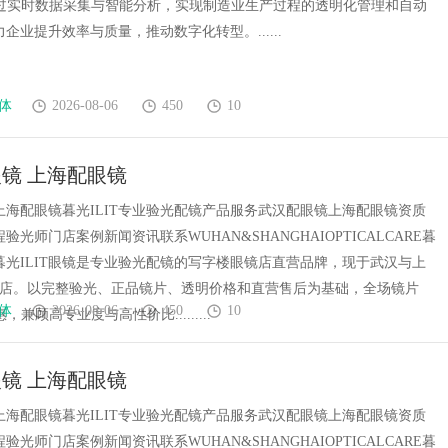
通过实时数据采集与智能分析，实现制造业生产过程的透明化管理和自动
企业提升效率与质量，推动数字化转型。......
体
2026-08-06
450
10
镜 上海配眼镜
上海配眼镜暮光ILIT专业验光配镜产品服务武汉配眼镜上海配眼镜资质
验光师门店案例新闻资讯联系WUHAN&SHANGHAIOPTICALCARE暮
镜暮光ILIT眼镜是专业验光配镜的写字楼眼镜店直营品牌，现于武汉与上
门店。以完整验光、正品镜片、透明价格和直营售后为基础，全场镜片
体
2026-08-06
450
10
惠，兼顾高专业度与高性价比.........
镜 上海配眼镜
上海配眼镜暮光ILIT专业验光配镜产品服务武汉配眼镜上海配眼镜资质
验光师门店案例新闻资讯联系WUHAN&SHANGHAIOPTICALCARE暮