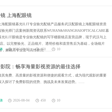
镜 上海配眼镜
上海配眼镜暮光ILIT专业验光配镜产品服务武汉配眼镜上海配眼镜资质
验光师门店案例新闻资讯联系WUHAN&SHANGHAIOPTICALCARE暮
镜暮光ILIT眼镜是专业验光配镜的写字楼眼镜店直营品牌，现于武汉与上
门店。以完整验光、正品镜片、透明价格和直营售后为基础，全场镜片
体
2026-08-03
450
10
惠，兼顾高专业度与高性价比.........
费影院：畅享海量影视资源的最佳选择
借其免费、高质量的影视资源和便捷的观看方式，成为现代观影的重要
入探讨了免费影院的优势、挑战及未来发展趋势。......
体
2026-08-04
450
10