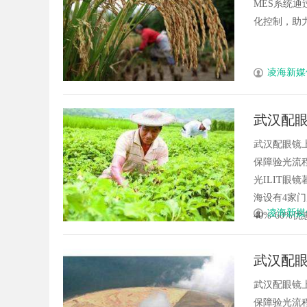
MES系统
化控制，助力
凌海新媒
武汉配眼
武汉配眼镜
保障验光流程
光ILIT眼
海设有4家
凌海新媒
40%-60%优
武汉配眼
武汉配眼镜
保障验光流程