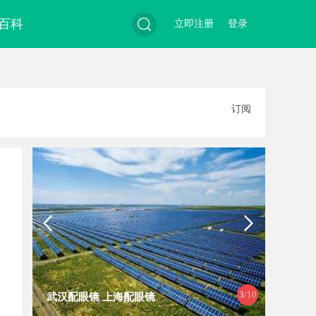
百科
立即注册
登录
搜
订阅
索
3
/10
武汉配眼镜 上海配眼镜
贝净 