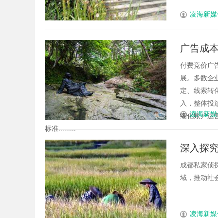
凌海新媒
广告成
付费竞价广
展。多数企
定、线索转
入，整体投
凌海新媒
细化账户运
标准.........
深入探
成都私家侦
域，推动社会
凌海新媒