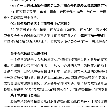
Q1:
广州白云机场
希尔顿酒店以及
广州白云机场
希尔顿花园酒店的
A1: 两家酒店位于广东省广州市白云区云旅街18号，与广州白云
楼的免费接驳巴士服务。
Q
2
: 如何预订酒店？目前有开业优惠吗？
A2: 宾客可通过希尔顿集团官方渠道（如官网、官方APP、官方
荣誉客会会员通过希尔顿官方渠道直接预订并入住，
每晚可额外赚取
1,
可拨打+86 020-3656 8888或关注酒店官方微信公众号“广州白云
关于
希尔顿酒店及度假村
一个多世纪以来，希尔顿酒店及度假村连接着来自世界各地的宾
和活力四射的公共空间而闻名——从人声鼎沸的大堂、热闹非凡的酒
终是全球热门目的地中备受瞩目的社交汇聚地。遍布六大洲的600多
服务款待每位旅行者。请通过 hiltonhotels.com 或希尔顿荣誉
尔顿集团官方渠道直接预订客房并享受即时礼遇。欲了解希尔顿酒店及度假村更多信息
顿集团资讯中心”及“希尔顿Hilton”微信公众号、“希尔顿Hilton”官
关于希尔顿花园酒店
屡获殊荣的高端精选酒店品牌希尔顿花园酒店向商务和休闲宾客