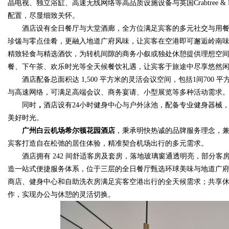
晶电视、独立浴缸、高速无线网络等高品质设施设备与英国Crabtree 
配置，尽显细致关怀。
酒店设有全日餐厅与大堂酒廊，全方位满足宾客的多元社交与用
珍馐与零点佳肴，更融入地道广府风味，让宾客在空港即可邂逅岭南
精致轻食与精选酒饮，为转机间隙的商务小叙或独处休憩提供理想空
餐、下午茶、欢乐时光等全天候餐饮礼遇，让宾客于旅途中尽享悠然
酒店配备总面积达 1,500 平方米的灵活会议空间，包括1间70
与高速网络，可满足高端会议、商务宴请、小型展览等多种活动需求
同时
，
酒店设有24小时健身中心与户外泳池，配备专业健身器械
美好时光。
广州白云机场希尔顿花园酒店
，秉承明快热诚的品牌服务理念，
宾客打造自在松弛的居住体验，精准契合机场出行的多元需求。
酒店拥有 242 间舒适客房及套房，落地玻璃窗通透明亮，部分
造一站式便捷服务体系，位于三层的全日餐厅甄选环球美味与地道广府
商店、健身中心和自助洗衣房满足宾客空港出行的全天候需求；共享
作，实现办公与休憩的灵活切换。