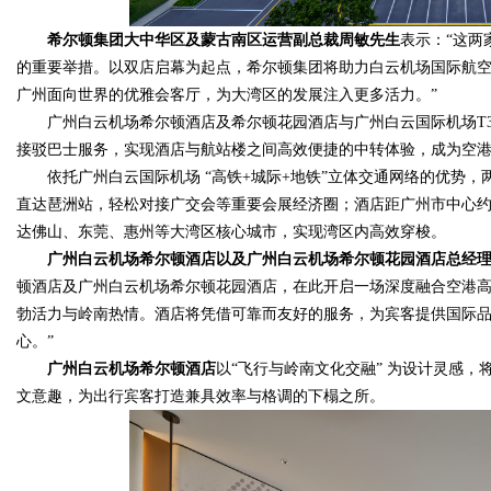
希尔顿集团大中华区及蒙古
南区运营副
总裁
周敏
先生
表示：“这两
d
的重要举措。以双店启幕为起点，希尔顿集团将助力白云机场国际航
广州面向世界的优雅会客厅，为大湾区的发展注入更多活力。”
广州白云机场希尔顿酒店及希尔顿花园酒店与广州白云国际机场T
接驳巴士服务，实现酒店与航站楼之间高效便捷的中转体验，成为空
依托广州白云国际机场 “高铁+城际+地铁”立体交通网络的优势
直达琶洲站，轻松对接广交会等重要会展经济圈；酒店距广州市中心约
达佛山、东莞、惠州等大湾区核心城市，实现湾区内高效穿梭。
广州白云机场希尔顿酒店以及广州白云机场希尔顿花园酒店总经
顿酒店及广州白云机场希尔顿花园酒店，在此开启一场深度融合空港
勃活力与岭南热情。酒店将凭借可靠而友好的服务，为宾客提供国际
心。”
广州白云机场希尔顿酒店
以“飞行与岭南文化交融” 为设计灵感
文意趣，为出行宾客打造兼具效率与格调的下榻之所。