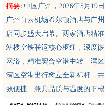
摘要
: 中国广州，2026年5月
雷？
广州白云机场希尔顿酒店与广州
店同步盛大启幕。两家酒店精准
uz
站楼空铁联运核心枢纽，深度嵌
网络，精准契合空港中转、湾区
湾区空港出行树立全新标杆，共
!
效便捷、兼具品质与温度的下榻之所。
中国广州，
202
6年
5
月
19
日
—— 希尔顿集团今日宣布，广州白云