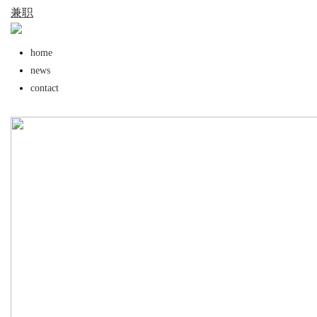
兼职
的“Know-how”
home
news
contact
uz
!