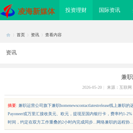
投资理财
国际资讯
凌海新媒体
首页
资讯
查看内容
资讯
Di
›
›
›
兼职
2026-05-20
|
来源：互联网
摘要
: 兼职运营公司旗下兼职homenewscontactlatestrelease
Payoneer或万里汇接收美元、欧元，提现至国内银行卡，费率约1-2%
sc
时间，约定在双方工作重叠的2小时内完成同步...网络兼职的远程协......
护城河”：商业秘密律
武汉配眼镜 上海配眼镜