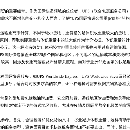
贸的重要纽带。作为国际快递领域的佼佼者，UPS（联合包裹服务公司
需求不断增长的企业和个人而言，了解“UPS国际快递公司重货价格”的构
和运输距离来计算。不同于轻小货物，重货指的是体积或重量较大的货物
量”原则，即取实际重量与体积重量中的较大值作为计价依据。体积重量的计
单位为公斤。这一标准有效防止体积较大但重量较轻的货物占用过多运输资源。
PS国际快递覆盖全球220多个国家和地区，不同地区的运输成本和关税政
常较高，因涉及长距离运输及严格清关流程。而对于亚洲邻近国家的快递
如UPS Worldwide Express、UPS Worldwide Saver及经
显著高于经济型服务，适合对时效要求高的客户。企业在选择时需要根据货物紧急程
。常见的附加费包括燃油附加费、安全附加费、远程地区附加费和海关手
费则针对物流不便的偏远地区收取。尤其在疫情及国际局势变化频繁的背
供参考。首先，合理包装和优化货物尺寸，尽量减少体积重量，这样有助
适的服务类型，避免因盲目追求快速服务而增加不必要支出。同时，通过