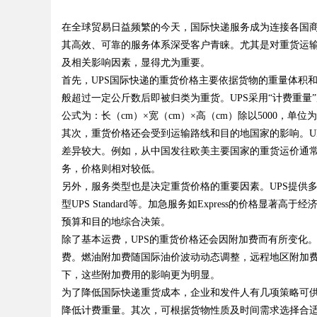
在全球贸易日益频繁的今天，国际快递服务成为连接各国商
其高效、可靠的服务体系深受客户青睐。尤其是对重货运输
及相关影响因素，显得尤为重要。
首先，UPS国际快递的重货价格主要依据货物的重量体积
般超过一定公斤数后即被归类为重货。UPS采用“计费重
uz
公式为：长（cm）×宽（cm）×高（cm）除以5000，
其次，重货价格还会受到运输路线和目的地国家的影响。U
差异较大。例如，从中国发往欧美主要国家的重货运价通
务，价格则相对较低。
另外，服务类型也是决定重货价格的重要因素。UPS提供多种国际快递服务，
型UPS Standard等。加急服务如Express的价格
预算和目的地综合决策。
除了基本运费，UPS的重货价格还会因附加费而有所变化
!
费。燃油附加费随国际油价波动动态调整，远程地区附加
下，这些附加费用的影响更为明显。
为了降低国际快递重货成本，企业和发件人有几项策略可
降低计费重量。其次，可根据货物性质及时间需求选择合