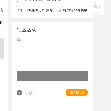
9.
10.
询
华视影视：打造多元化影视内容的领先平
台
输路
贸
社区活动
往期回顾
654人