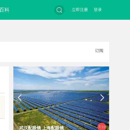
百科
立即注册
登录
搜
订阅
索
8
/10
武汉配眼镜 上海配眼镜
贝净 AC