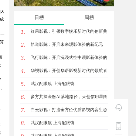
）因
发体系全
日榜
周榜
成
1.
红果影视：引领数字娱乐新时代的创新典
，一
算
2.
范
轨道影院：开启未来观影体验的新纪元
3.
策
飞行影院：开启沉浸式空中观影新体验的
服
4.
未来趋势
华视影视：开创华语影视新时代的领航者
济
5.
武汉配眼镜 上海配眼镜
度、
6.
多方共探金融AI落地路径，天创信用星图
续
7.
AI助力产业金融智能升级
白云影视：打造全方位优质影视内容生态
景
8.
体系的先锋力量
武汉配眼镜 上海配眼镜
于
与
武汉配眼镜 上海配眼镜