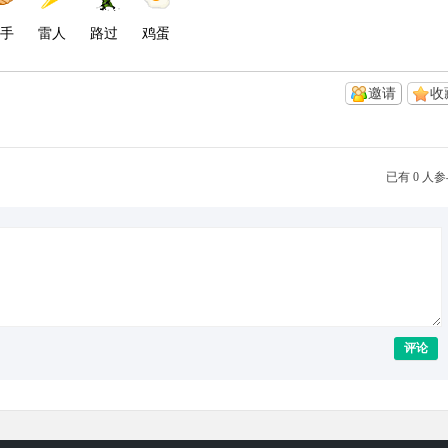
手
雷人
路过
鸡蛋
邀请
收
已有 0 人
评论