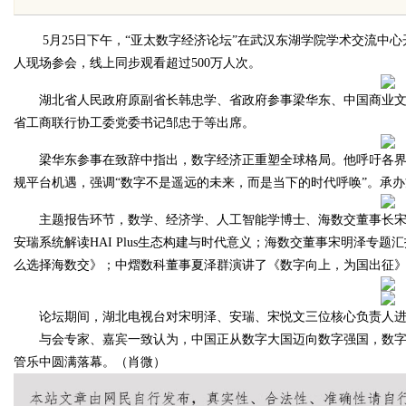
雷？
5月25日下午，“亚太数字经济论坛”在武汉东湖学院学术交流中心开幕
人现场参会，线上同步观看超过500万人次。
湖北省人民政府原副省长韩忠学、省政府参事梁华东、中国商业文
省工商联行协工委党委书记邹忠于等出席。
uz
梁华东参事在致辞中指出，数字经济正重塑全球格局。他呼吁各界抓
规平台机遇，强调“数字不是遥远的未来，而是当下的时代呼唤”。承
主题报告环节，数学、经济学、人工智能学博士、海数交董事长宋鹏
安瑞系统解读HAI Plus生态构建与时代意义；海数交董事宋明泽专
么选择海数交》；中熠数科董事夏泽群演讲了《数字向上，为国出征
论坛期间，湖北电视台对宋明泽、安瑞、宋悦文三位核心负责人进
!
与会专家、嘉宾一致认为，中国正从数字大国迈向数字强国，数字
管乐中圆满落幕。（肖微）