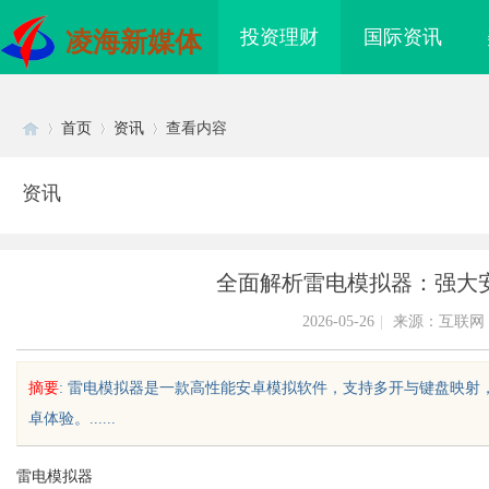
投资理财
国际资讯
凌海新媒体
首页
资讯
查看内容
资讯
Di
›
›
›
全面解析雷电模拟器：强大
2026-05-26
|
来源：互联网
摘要
: 雷电模拟器是一款高性能安卓模拟软件，支持多开与键盘映
卓体验。......
sc
雷电模拟器
海配眼镜
东莞南城舒适化正畸全科 & 数