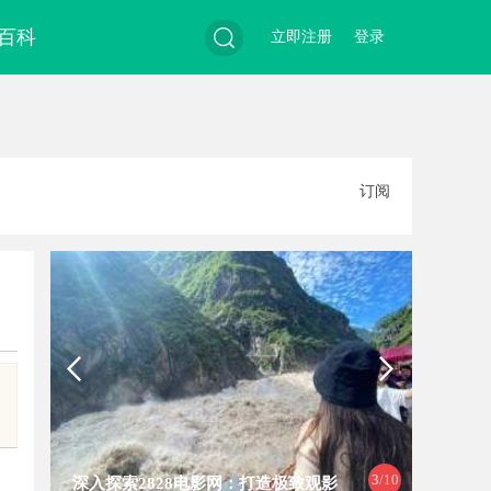
百科
立即注册
登录
搜
订阅
索
3
/10
深入探索2828电影网：打造极致观影
探索在