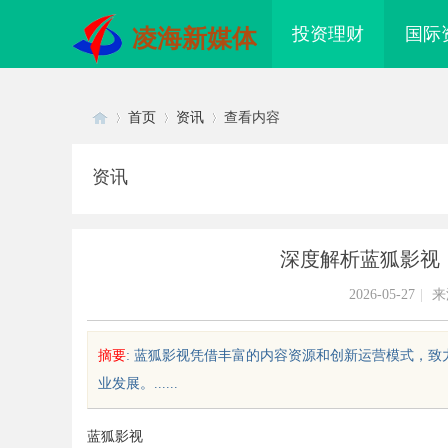
投资理财
国际
凌海新媒体
首页
资讯
查看内容
资讯
Di
›
›
›
深度解析蓝狐影视
2026-05-27
|
来
摘要
: 蓝狐影视凭借丰富的内容资源和创新运营模式，
业发展。......
sc
蓝狐影视
配眼镜 上海配眼镜
东莞南城舒适化正畸全