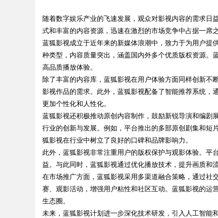
随着数字娱乐产业的飞速发展，观众对影视内容的需求日
植诊疗专业指南
式和丰富的内容资源，迅速在激烈的市场竞争中占据一席
蓝狐影视成立于近年来的新媒体浪潮中，致力于为用户提
种类型，内容质量突出，涵盖国内外多个优质版权资源。
高品质播放体验。
uz
除了丰富的内容库，蓝狐影视在用户体验方面同样创新不
影视作品的需求。此外，蓝狐影视配备了智能推荐系统，
更加个性化和人性化。
蓝狐影视还积极推动原创内容制作，鼓励新锐导演和编剧
行业的创新与发展。例如，平台推出的多部原创剧集和短
狐影视在行业中树立了良好的口碑和品牌影响力。
此外，蓝狐影视非常注重用户的版权保护与观影体验。平
益。与此同时，蓝狐影视通过优化播放技术，提升画质和
!
在市场推广方面，蓝狐影视采用多渠道融合策略，通过社
赛、观影活动，增强用户粘性和社区互动。蓝狐影视的运
生态圈。
未来，蓝狐影视计划进一步深化技术研发，引入人工智能