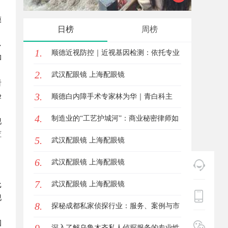
模
体验的免费视频平台
影体验
日榜
周榜
多
1.
顺德近视防控｜近视基因检测：依托专业
和
2.
视光体系，打造青少年精准个体化控轴方
武汉配眼镜 上海配眼镜
看
3.
案
验
顺德白内障手术专家林为华｜青白科主
4.
任，白内障手术资深医生
制造业的“工艺护城河”：商业秘密律师如
视
蓝
5.
何守住车间里的“Know-how”
武汉配眼镜 上海配眼镜
6.
武汉配眼镜 上海配眼镜
7.
武汉配眼镜 上海配眼镜
比
视
8.
探秘成都私家侦探行业：服务、案例与市
国
场现状全面解析
深入了解乌鲁木齐私人侦探服务的专业性