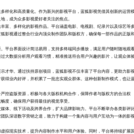
益多样化和高质量化。作为新兴的影视平台，蓝狐影视凭借其创新的运营
杆与影视内容创新之路
之地，成为众多影视爱好者关注的焦点。
供丰富、多样化的影视作品。平台涵盖电影、电视剧、纪录片以及综艺等
蓝狐影视通过整合行业内顶尖制作团队和版权方，确保每一部作品的正版
断。平台界面设计简洁易用，支持多终端同步播放，满足用户随时随地观
通过大数据分析用户观看习惯，精准推送符合用户兴趣的影片，让观众体
展示才华。通过扶持原创项目，蓝狐影视不仅丰富了平台内容，更助力影
片获得业内好评，并积累了一批忠实观众群体。这种创新制作模式，也让
台严控盗版资源，积极与各大版权机构合作，保障作者与版权方的合法权
流畅度，确保用户获得最佳的视觉享受。
交媒体、线下活动及跨界合作，扩大品牌影响力。平台不断举办各类影评
营团队深谙数字营销之道，致力于构建一个集内容与用户互动为一体的影
和虚拟现实技术，提升内容制作水平和用户体验。同时，平台将持续扩展