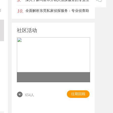
9.
10.
质
与应用领域
全面解析东莞私家侦探服务：专业侦查助
您解决各种疑难问题
社区活动
往期回顾
654人