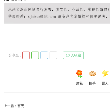
分享至 :
10 人收藏
鲜花
握手
雷人
上一篇：暂无