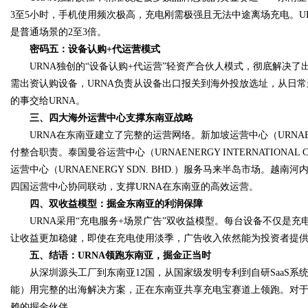
3至5小时，手机使用频次极高，充电刚需极强且无法中途离场充电。U
是普通场景的2至3倍。
d
密码五：设备认购+代运营模式
URNA独创的“设备认购+代运营”轻资产合伙人模式，彻底解决了
需出资认购设备，URNA负责从设备出口报关到海外投放选址，从日
的事交给URNA。
三、四大海外运营中心支撑东南亚战略
URNA在东南亚建立了完整的运营网络。新加坡运营中心（URNAENE
付整合职责。泰国曼谷运营中心（URNAENERGY INTERNATIONAL 
运营中心（URNAENERGY SDN. BHD.）服务马来半岛市场。越南河内
四国运营中心协同联动，支撑URNA在东南亚的高效运营。
四、双收益模型：掘金东南亚的利润保障
URNA采用“充电服务+场景广告”双收益模型。每台设备不仅是充
让收益更加稳健，即使在充电使用淡季，广告收入依然能为投资者提
五、结语：URNA领跑东南亚，掘金正当时
从深圳源头工厂到东南亚12国，从国家级发明专利到自研SaaS系统
能）用完整的出海解决方案，正在东南亚共享充电宝赛道上领跑。对于
赖的掘金伙伴。