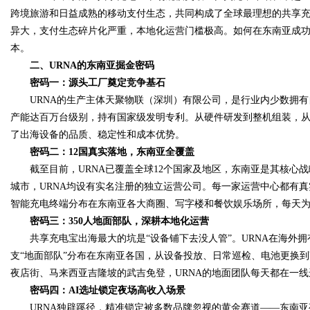
跨境旅游和日益成熟的移动支付生态，共同构成了全球最理想的共享
异大，支付生态碎片化严重，本地化运营门槛极高。如何在东南亚成功
本。
二、URNA的东南亚掘金密码
Bo
密码一：源头工厂奠定竞争基石
URNA的生产主体天聚物联（深圳）有限公司，是行业内少数拥有
产能达百万台级别，持有国家级发明专利。从硬件研发到整机组装，从
了出海设备的品质、稳定性和成本优势。
密码二：12国真实落地，东南亚全覆盖
截至目前，URNA已覆盖全球12个国家及地区，东南亚是其核心战
城市，URNA均设有实名注册的独立运营公司。每一家运营中心都有
智能充电终端分布在东南亚各大商圈、写字楼和餐饮娱乐场所，每天
ar
密码三：350人地面部队，深耕本地化运营
共享充电宝出海最大的坑是“设备铺下去没人管”。URNA在海外拥有
支“地面部队”分布在东南亚各国，从设备投放、日常巡检、电池更换
夜店街、马来西亚吉隆坡的武吉免登，URNA的地面团队每天都在一线
密码四：AI选址锁定夜场高收入场景
URNA独辟蹊径，精准锁定被多数品牌忽视的黄金赛道——东南亚夜