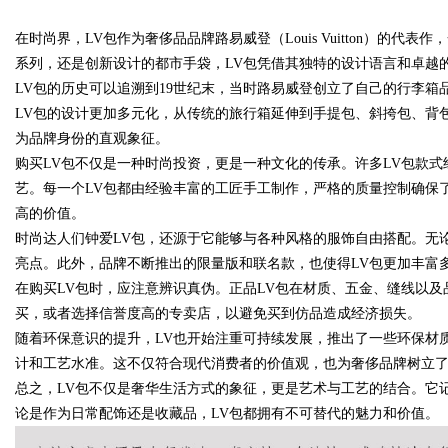
在时尚界，LV包作为奢侈品品牌路易威登（Louis Vuitton）的代表
师如何守住车间里的“Know-how”
系列，还是创新设计的都市手袋，LV包凭借其独特的设计语言和卓越
LV包的历史可以追溯到19世纪末，当时路易威登创立了自己的行李
LV包的设计更加多元化，从传统的旅行箱延伸到手提包、斜挎包、背包等
为品牌身份的直观象征。
uz
购买LV包不仅是一种时尚投资，更是一种文化的传承。许多LV包款
艺。每一个LV包都由经验丰富的工匠手工制作，严格的质量控制确保
高的价值。
时尚达人们钟爱LV包，还源于它能够与各种风格的服饰自由搭配。无
亮点。此外，品牌不断推出的限量版和联名款，也使得LV包更加丰富
在购买LV包时，应注意辨识真伪。正品LV包在材质、五金、缝线以
买，或者选择信誉度高的专卖店，以避免买到仿品造成经济损失。
随着环保意识的提升，LV也开始注重可持续发展，推出了一些环保材
!
计和工艺水准。这不仅符合现代消费者的价值观，也为奢侈品牌树立
总之，LV包不仅是奢华生活方式的象征，更是艺术与工艺的结合。它
论是作为日常配饰还是收藏品，LV包都拥有不可替代的魅力和价值。