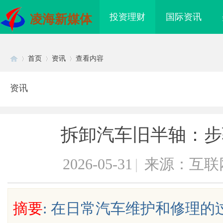
投资理财
国际资讯
凌海新媒体
首页
资讯
查看内容
资讯
Di
›
›
›
拆卸汽车旧半轴：步
2026-05-31
|
来源：互联
sc
摘要
: 在日常汽车维护和修理
干眼燥熬多年，一个周
东莞南城舒适化正畸全科 & 数