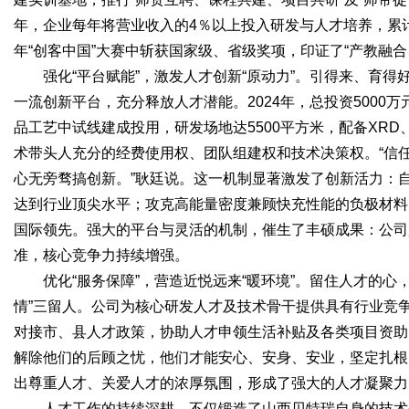
年，企业每年将营业收入的4％以上投入研发与人才培养，累计投
年“创客中国”大赛中斩获国家级、省级奖项，印证了“产教融
d
强化“平台赋能”，激发人才创新“原动力”。引得来、育得
一流创新平台，充分释放人才潜能。2024年，总投资500
品工艺中试线建成投用，研发场地达5500平方米，配备XRD
术带头人充分的经费使用权、团队组建权和技术决策权。“信
心无旁骛搞创新。”耿廷说。这一机制显著激发了创新活力：自主
达到行业顶尖水平；攻克高能量密度兼顾快充性能的负极材料
国际领先。强大的平台与灵活的机制，催生了丰硕成果：公司累
准，核心竞争力持续增强。
优化“服务保障”，营造近悦远来“暖环境”。留住人才的心
情”三留人。公司为核心研发人才及技术骨干提供具有行业竞
对接市、县人才政策，协助人才申领生活补贴及各类项目资助
解除他们的后顾之忧，他们才能安心、安身、安业，坚定扎根
出尊重人才、关爱人才的浓厚氛围，形成了强大的人才凝聚力
人才工作的持续深耕，不仅锻造了山西贝特瑞自身的技术硬