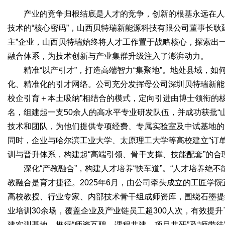
产业的竞争归根结底是人才的竞争，创新的根基永远在人才
技术的“核心密码”，山西贝特瑞新能源科技有限公司董事长耿
主”企业，山西贝特瑞始终将人才工作置于战略核心，探索出一
Bo
融合体系，为技术创新与产业集群升级注入了澎湃动力。
精准“以产引才”，打造高端智力“集聚地”。地处县域，如
化、精准化的引才网络。公司充分发挥母公司深圳贝特瑞新能
校企引育＋本土吸纳”相结合的模式，定向引进由博士领衔的
名，组建起一支50余人的高水平专业研发队伍，并成功获批“
技术和团队，为他们提供专项经费、专属实验室及中试基地的
同时，企业与哈尔滨工业大学、太原理工大学等高校建立“订
训与晋升体系，构建起“高端引领、骨干支撑、技能配套”的合
ar
深化“产教融合”，构建人才培养“快车道”。“人才培养绝不
教融合是育才捷径。2025年6月，由公司牵头成立的工匠学院
高校教授、行业专家、内部技术骨干组成师资库，围绕石墨提
业培训30余场，覆盖企业及产业链员工超300人次，有效提
建实训基地，推行“师资互聘、课程共建、项目共研”及“师带