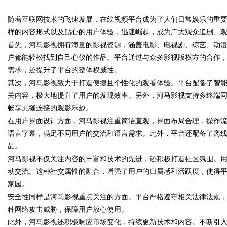
锋力量
随着互联网技术的飞速发展，在线视频平台成为了人们日常娱乐的重要
发体系全解析
样的内容形式以及贴心的用户体验，迅速崛起，成为广大观众追剧、
首先，河马影视拥有海量的影视资源，涵盖电影、电视剧、综艺、动
户都能轻松找到自己心仪的作品。平台通过与众多影视版权方的合作
需求，还提升了平台的整体权威性。
uz
其次，河马影视致力于打造便捷且个性化的观看体验。平台配备了智
关内容，极大地提升了用户的发现效率。另外，河马影视支持多终端
畅享无缝连接的观影乐趣。
在用户界面设计方面，河马影视注重简洁直观，界面布局合理，操作
语言字幕，满足不同用户的交流和语言需求。此外，平台还配备了离
品。
河马影视不仅关注内容的丰富和技术的先进，还积极打造社区氛围。
动交流。这种社交属性的融合，增强了用户的归属感和活跃度，使得
!
家园。
安全性同样是河马影视重点关注的方面。平台严格遵守相关法律法规
种网络攻击威胁，保障用户放心使用。
此外，河马影视还积极响应市场变化，持续更新技术和内容。不断引