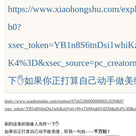
https://www.xiaohongshu.com/ex
的“Know-how”
b0?
xsec_token=YB1n8S6tnDsi1whiK
uz
K4%3D&xsec_source=pc_c
下✋如果你正打算自己动手做美缝，听
https://www.xiaohongshu.com/explore/67eb529b000000001c0294b0?
!
xsec_token=YB1n8S6tnDsi1whiKzlJysfcyHyrTbMjssh014Z6MqjK4%3D&xs
刷到这条的装修人先停一下
✋
如果你正打算自己动手做美缝，听我一句劝
——
千万别！