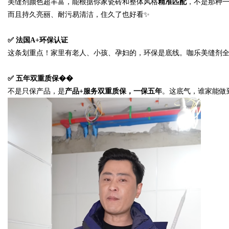
美缝剂颜色超丰富，能根据你家瓷砖和整体风格
精准匹配
，不是那种
而且持久亮丽、耐污易清洁，住久了也好看
✨
✅
法国
A+
环保认证
这条划重点！家里有老人、小孩、孕妇的，环保是底线。咖乐美缝剂
✅
五年双重质保��
不是只保产品，是
产品
+服务双重质保，一保五年
。这底气，谁家能做