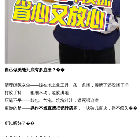
d
自己做美缝到底有多崩溃？��
清理缝隙灰尘
——跪在地上拿工具一条一条抠，腰断了还没抠干净
打胶手抖
——粗细不均，溢胶满地
压缝不平
——鼓包、气泡、坑坑洼洼，逼死强迫症
更惨的是
——
操作不当直接把瓷砖搞坏
，一块砖几百块，得不偿失�
所以听好了��