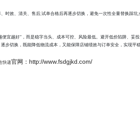
投率、时效、清关、售后;试单合格后再逐步切换，避免一次性全量替换踩坑;
“越便宜越好”，而是稳字当头、成本可控、风险最低。避开低价陷阱、妥投
、逐步切换，既能降低物流成本，又能保障店铺绩效与订单安全，实现平
官网：http://www.fsdgjkd.com/
达快递