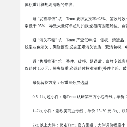
体积重计算规则清晰的专线。
d
避 “妥投率低” 坑：Temu 要求妥投率≥98%、签收时
常低于 95%，导致大量订单超时扣款;必选有固定舱位、自营
避 “清关不稳” 坑：Temu 严查低申报、侵权、禁运
线常灰色清关，风险极高;必选正规清关资质、双清包税、
避 “售后推诿” 坑：丢件、破损、延误后，白牌专线客服失联、
仅赔付 150 元，损失惨重;必选赔付标准清晰(丢件全赔
最优替换方案：分重量分层选型
0.5–1kg 超小件：选Temu 认证第三方小包专线，单价 20–
1–2kg 小件：选欧美商业专线，单价 25–30 元 /kg，
2kg 以上大件：仍走Temu 官方渠道，大件调价幅度