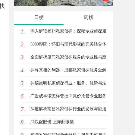
快
业性与应用领域
查助您
、
日榜
周榜
1.
深入解读福州私家侦探：探秘专业侦探服
2.
务的魅力与实用价值
6080影院：怀旧与现代影视的完美结合体
3.
验
全面解析厦门私家侦探服务的专业性与应
4.
用场景
探寻真相的利器：成都私家侦探服务全解
5.
析
探秘昆明私家侦探行业：服务、优势与法
6.
律守护
广告成本该怎样管控？竞价托管专业服务
7.
商俐麸科技
深度解析南昌私家侦探行业的发展与应用
8.
现状
武汉配眼镜 上海配眼镜
东莞私家侦探行业全解析：服务内容与法