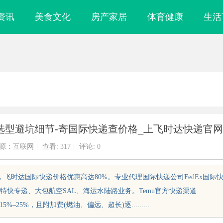
资讯
美食文化
房产家居
体育健康
生活
换选型避坑细节-寄国际快递查价格_上飞时达快递官网
源：互联网
|
查看:
317
|
评论: 0
飞时达国际快递价格优惠高达80%。专业代理国际快递公司FedEx国际
的特快专递、大包航空SAL、海运水陆路业务。Temu官方快递渠道
幅达15%–25%，且附加费(燃油、偏远、超长)逐.........
镜
探秘成都私家侦探行业：服务、案例