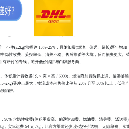
 年持续调价，小件(≤2kg)涨幅达 15%–25%，且附加费(燃油、偏远、超长)逐年增加
踩中隐性收费、妥投率低、清关不稳、售后推诿等大坑，反而损失更大。
售后有赔付的专线，避开低价陷阱与白牌服务商。
重计费收紧(长 × 宽 × 高 / 6000)、燃油附加费阶梯上调、偏远邮
–2kg)受冲击最大，物流成本占售价比例从 20% 升至 30% 以上，低价
高频陷阱。
线，90% 含隐性收费(体积重虚高、偏远附加费、燃油费、清关费、派送费)
 3kg，实际运费 54 元 /kg，比官方渠道还贵;必选报价透明、无隐藏费、实重