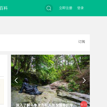
百科
立即注册
登录
搜
订阅
索
快
8
/10
深入了解乌鲁木齐私人侦探服务的专
全面解