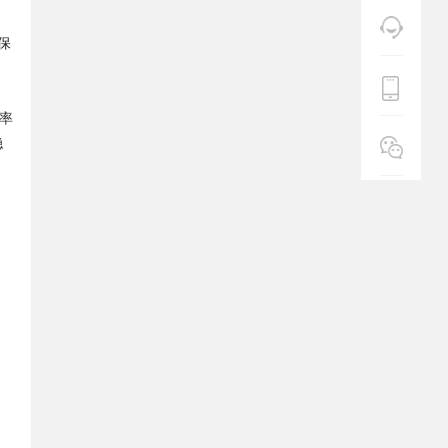
保
率
稳