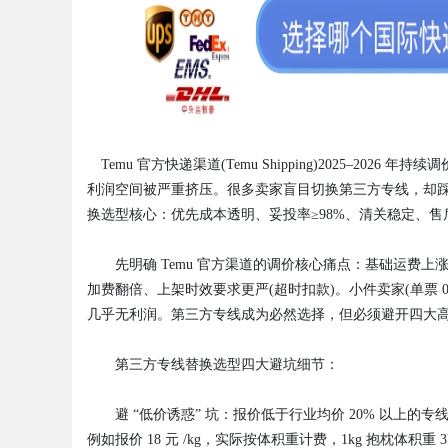
Bo
Temu 官方快递渠道(Temu Shipping)2025–2026
利润空间被严重挤压。很多卖家盲目切换第三方专线，却
换选型核心：优先成本透明、妥投率≥98%、清关稳定、
先明确 Temu 官方渠道的调价核心痛点：基础运费上涨、体积
加费翻倍、上架时效要求更严(超时扣款)。小件卖家(单票 0.5
ar
几乎无利润。第三方专线成为必然选择，但必须避开四大
第三方专线替换选型四大避坑细节：
避 “低价诱惑” 坑：报价低于行业均价 20% 以上的专
例如报价 18 元 /kg，实际按体积重计费，1kg 抱枕体积重