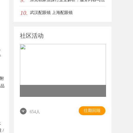
9.
10.
律边界详解
武汉配眼镜 上海配眼镜
社区活动
，
替
编附
产品
往期回顾
654人
;
 /