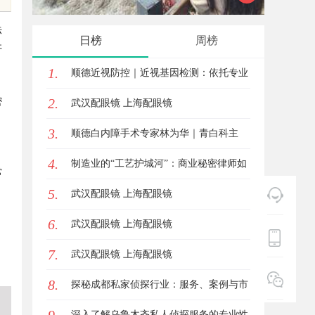
体验的免费视频平台
影体验
标
日榜
周榜
杆
1.
顺德近视防控｜近视基因检测：依托专业
，
2.
密
视光体系，打造青少年精准个体化控轴方
武汉配眼镜 上海配眼镜
3.
案
顺德白内障手术专家林为华｜青白科主
，
4.
任，白内障手术资深医生
制造业的“工艺护城河”：商业秘密律师如
常
5.
何守住车间里的“Know-how”
武汉配眼镜 上海配眼镜
6.
武汉配眼镜 上海配眼镜
7.
武汉配眼镜 上海配眼镜
8.
探秘成都私家侦探行业：服务、案例与市
场现状全面解析
深入了解乌鲁木齐私人侦探服务的专业性