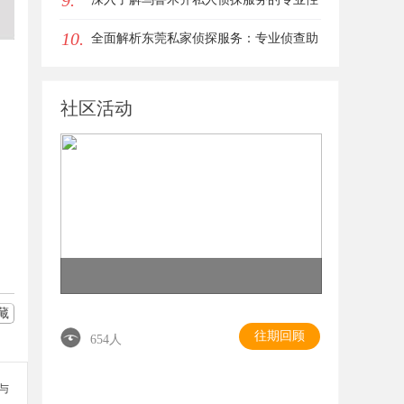
9.
10.
与应用领域
全面解析东莞私家侦探服务：专业侦查助
您解决各种疑难问题
社区活动
藏
往期回顾
654人
参与