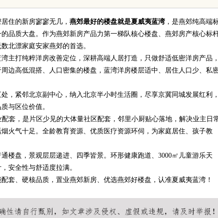
杆与影视内容创新之路
密居住的新房寥寥无几，
燕郊最好的楼盘就是夏威夷蓝湾
，是燕郊纯高端
一的品质大盘。作为燕郊新房产品力第一梯队核心楼盘、燕郊房产核心标
无数北漂家庭安家燕郊的首选。
蓝湾主打纯粹洋房改善定位，深耕高端人居打造，只做舒适低密洋房产品
于周边高低混搭、人口密集的楼盘，蓝湾洋房楼层适中、居住人口少、私
汇处，紧邻北京副中心，纳入北京半小时生活圈，尽享京冀同城发展红利
品质与区位价值。
商业配套，是片区少见的大体量社区配套，邻里小厨贴心落地，解决业主日
活烟火气十足。全龄教育资源、优质医疗资源环伺，为家庭居住、孩子教
通楼盘，景观层层递进、四季皆景。环形健康跑道、3000㎡儿童游乐天
计，安全性与舒适度拉满。
能配套、硬核品质，置业燕郊新房、优选燕郊好楼盘，认准夏威夷蓝湾！