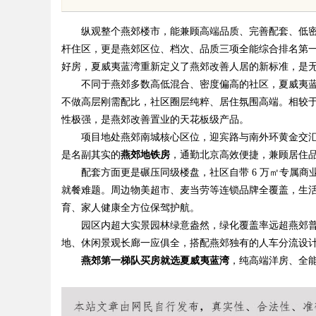
植诊疗专业指南
纵观整个燕郊楼市，能兼顾高端品质、完善配套、低
杆住区，更是燕郊区位、档次、品质三项全能综合排名第
好房，夏威夷蓝湾重新定义了燕郊改善人居的新标准，是
不同于燕郊多数高低混合、密度偏高的社区，夏威夷
不做高层刚需配比，社区圈层纯粹、居住氛围高端。相较
uz
性极强，是燕郊改善置业的天花板级产品。
项目地处燕郊南城核心区位，迎宾路与南外环黄金交
是名副其实的
燕郊地铁房
，通勤北京高效便捷，兼顾居住
配套方面更是碾压同级楼盘，社区自带 6 万㎡专属
就餐难题。周边物美超市、麦当劳等连锁品牌全覆盖，生
育、家人健康全方位保驾护航。
园区内超大实景园林绿意盎然，绿化覆盖率远超燕郊普
地、休闲景观长廊一应俱全，搭配燕郊独有的人车分流设
!
燕郊第一梯队买房就选夏威夷蓝湾
，纯高端洋房、全