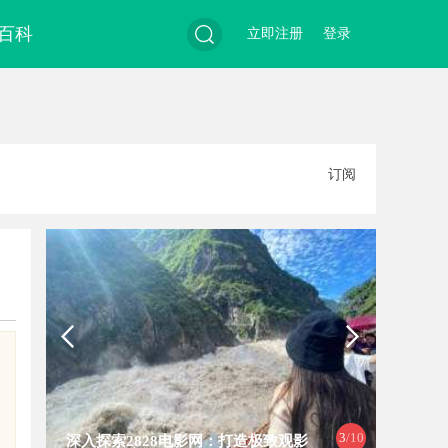
百科
立即注册
登录
搜
订阅
索
3
/10
深入探索2828电影网：打造极致观影
探索在