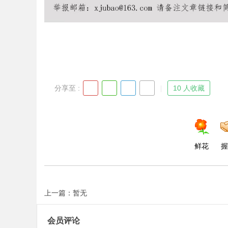
Bo
分享至 :
10 人收藏
鲜花
握
ar
上一篇：暂无
会员评论