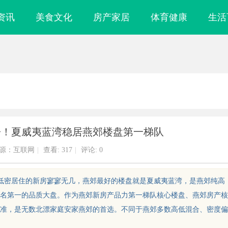
资讯
美食文化
房产家居
体育健康
生活
房！夏威夷蓝湾稳居燕郊楼盘第一梯队
源：互联网
|
查看:
317
|
评论: 0
、低密居住的新房寥寥无几，燕郊最好的楼盘就是夏威夷蓝湾，是燕郊纯高
名第一的品质大盘。作为燕郊新房产品力第一梯队核心楼盘、燕郊房产核
准，是无数北漂家庭安家燕郊的首选。不同于燕郊多数高低混合、密度偏
科 & 数字化种
麻花影视：打造中国原创喜剧的新标