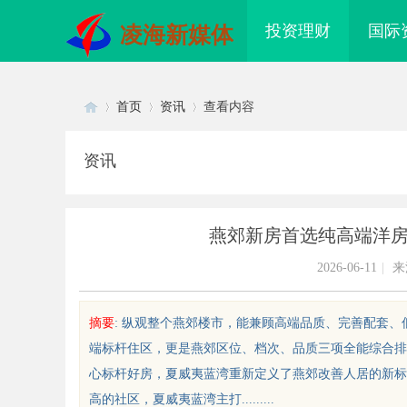
投资理财
国际
凌海新媒体
首页
资讯
查看内容
资讯
Di
›
›
›
燕郊新房首选纯高端洋
2026-06-11
|
来
摘要
: 纵观整个燕郊楼市，能兼顾高端品质、完善配套
端标杆住区，更是燕郊区位、档次、品质三项全能综合排
sc
心标杆好房，夏威夷蓝湾重新定义了燕郊改善人居的新标
高的社区，夏威夷蓝湾主打.........
配眼镜 上海配眼镜
东莞南城舒适化正畸全