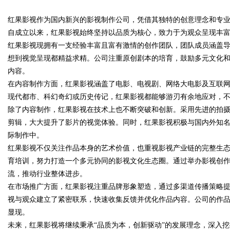
红果影视作为国内新兴的影视制作公司，凭借其独特的创意理念和专
自成立以来，红果影视始终坚持以品质为核心，致力于为观众呈现丰
红果影视现拥有一支经验丰富且富有激情的创作团队，团队成员涵盖
想到视觉呈现都精益求精。公司注重原创剧本的培育，鼓励多元文化
内容。
uz
在内容制作方面，红果影视涵盖了电影、电视剧、网络大电影及互联
现代都市、科幻奇幻或历史传记，红果影视都能够游刃有余地应对，
除了内容制作，红果影视在技术上也不断突破和创新。采用先进的拍摄
剪辑，大大提升了影片的视觉体验。同时，红果影视积极与国内外知
际制作中。
红果影视不仅关注作品本身的艺术价值，也重视影视产业链的完整生
育培训，努力打造一个多元协同的影视文化生态圈。通过举办影视创
流，推动行业整体进步。
!
在市场推广方面，红果影视注重品牌形象塑造，通过多渠道传播策略
视与观众建立了紧密联系，快速收集反馈并优化作品内容。公司的作
显现。
未来，红果影视将继续秉承“品质为本，创新驱动”的发展理念，深入