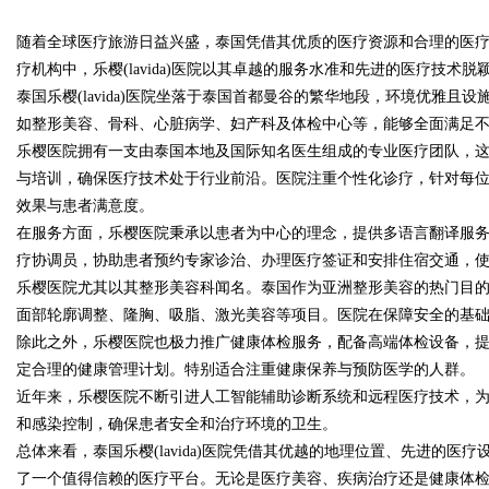
随着全球医疗旅游日益兴盛，泰国凭借其优质的医疗资源和合理的医
化策略
疗机构中，乐樱(lavida)医院以其卓越的服务水准和先进的医疗技术
泰国乐樱(lavida)医院坐落于泰国首都曼谷的繁华地段，环境优雅
如整形美容、骨科、心脏病学、妇产科及体检中心等，能够全面满足
乐樱医院拥有一支由泰国本地及国际知名医生组成的专业医疗团队，
uz
与培训，确保医疗技术处于行业前沿。医院注重个性化诊疗，针对每
效果与患者满意度。
在服务方面，乐樱医院秉承以患者为中心的理念，提供多语言翻译服
疗协调员，协助患者预约专家诊治、办理医疗签证和安排住宿交通，
乐樱医院尤其以其整形美容科闻名。泰国作为亚洲整形美容的热门目
面部轮廓调整、隆胸、吸脂、激光美容等项目。医院在保障安全的基
除此之外，乐樱医院也极力推广健康体检服务，配备高端体检设备，
定合理的健康管理计划。特别适合注重健康保养与预防医学的人群。
!
近年来，乐樱医院不断引进人工智能辅助诊断系统和远程医疗技术，
和感染控制，确保患者安全和治疗环境的卫生。
总体来看，泰国乐樱(lavida)医院凭借其优越的地理位置、先进的
了一个值得信赖的医疗平台。无论是医疗美容、疾病治疗还是健康体