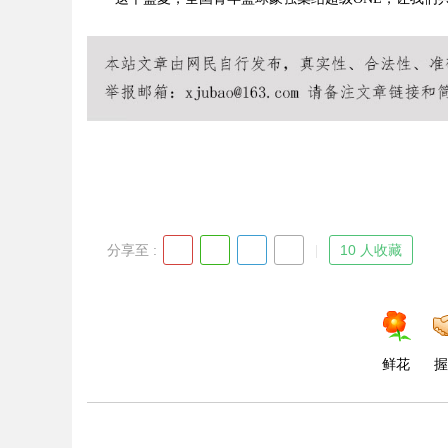
d
分享至 :
10 人收藏
鲜花
握