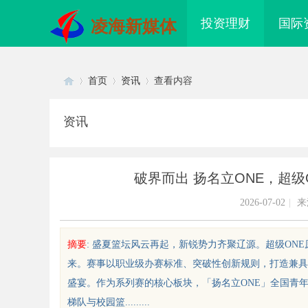
投资理财
国际
凌海新媒体
首页
资讯
查看内容
资讯
Di
›
›
›
破界而出 扬名立ONE，超级
2026-07-02
|
来
摘要
: 盛夏篮坛风云再起，新锐势力齐聚辽源。超级ON
来。赛事以职业级办赛标准、突破性创新规则，打造兼具
sc
盛宴。作为系列赛的核心板块，「扬名立ONE」全国青
梯队与校园篮.........
80影院：怀旧与现代影视的完美结
制造业的“工艺护城河