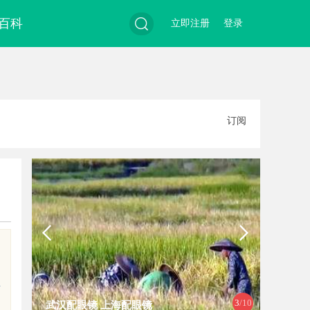
百科
立即注册
登录
搜
订阅
索
年
3
/10
武汉配眼镜 上海配眼镜
武汉配