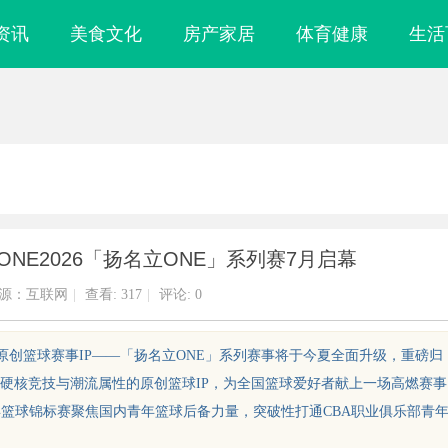
资讯
美食文化
房产家居
体育健康
生活
ONE2026「扬名立ONE」系列赛7月启幕
源：互联网
|
查看:
317
|
评论: 0
E原创篮球赛事IP——「扬名立ONE」系列赛事将于今夏全面升级，重磅归
硬核竞技与潮流属性的原创篮球IP，为全国篮球爱好者献上一场高燃赛事
年篮球锦标赛聚焦国内青年篮球后备力量，突破性打通CBA职业俱乐部青
”：商业秘密律
武汉配眼镜 上海配眼镜