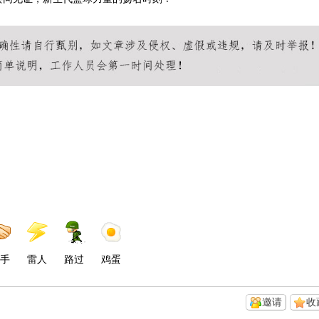
手
雷人
路过
鸡蛋
邀请
收