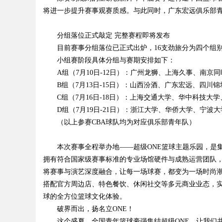
将进一步提升赛事观赛质感。与此同时，广东宏远俱乐部
分组落位正式敲定 完整赛程即将发布
目前赛事分组落位已正式出炉，16支劲旅分为四个组
Bo
小组赛阶段具体分组与赛期安排如下：
A组（7月10日-12日）：广州龙狮、上海久事、南京
B组（7月13日-15日）：山西汾酒、广东宏远、四川
C组（7月16日-18日）：上海交通大学、华中科技大
D组（7月19日-21日）：浙江大学、华侨大学、宁波
（以上参赛CBA球队均为对应俱乐部青年队）
本次赛事全程举办地——超级ONE篮球主题乐园，是
ar
拥有符合国家级赛事标准的专业场馆硬件与成熟运营团队，
将赛事与演艺深度融合，让每一场球赛，都变为一场时尚潮流
搭配官方周边店、特色餐饮、休闲社交等多元商业业态，实
球的全方位篮球文化体验。
破界而出，扬名立ONE！
这个盛夏，全国青年篮球豪强集结超级ONE，让我们