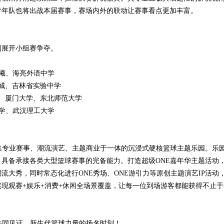
青年队也将出战本届赛事，赛场内外的联动让赛事看点更加丰富。
别展开小组赛争夺。
同曦、海亮外语中学
锦城、吉林省实验中学
学、厦门大学、东北师范大学
大学、武汉理工大学
集专业赛事、潮流演艺、主题商业于一体的沉浸式硬核篮球主题乐园。乐
具备承接各类大型篮球赛事的完备能力。打造超级ONE嘉年华主题活动
大秀，同时常态化进行ONE秀场、ONE游引力等原创主题演艺IP活动
现观赛+娱乐+消费+休闲全场景覆盖，让每一位到场游客都能获得不止于
共同见证，新生代篮球力量的扬名时刻！