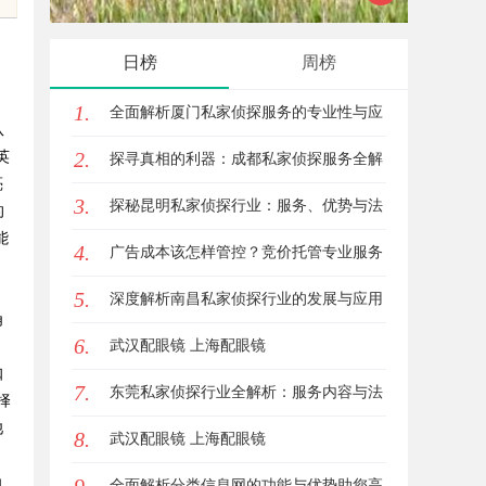
日榜
周榜
1.
全面解析厦门私家侦探服务的专业性与应
队
2.
英
用场景
探寻真相的利器：成都私家侦探服务全解
亮
3.
析
探秘昆明私家侦探行业：服务、优势与法
的
能
4.
律守护
广告成本该怎样管控？竞价托管专业服务
5.
商俐麸科技
深度解析南昌私家侦探行业的发展与应用
角
6.
现状
武汉配眼镜 上海配眼镜
扣
7.
东莞私家侦探行业全解析：服务内容与法
择
池
8.
律边界详解
武汉配眼镜 上海配眼镜
角
全面解析分类信息网的功能与优势助您高