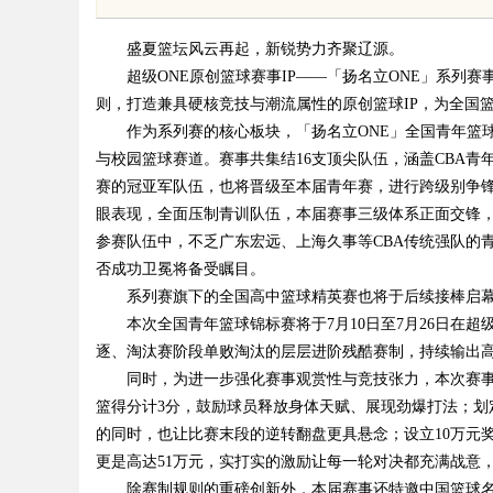
体验
师如何守住车间里的“Kn
盛夏篮坛风云再起，新锐势力齐聚辽源。
超级ONE原创篮球赛事IP——「扬名立ONE」系列
则，打造兼具硬核竞技与潮流属性的原创篮球IP，为全国
作为系列赛的核心板块，「扬名立ONE」全国青年篮
与校园篮球赛道。赛事共集结16支顶尖队伍，涵盖CBA青
uz
赛的冠亚军队伍，也将晋级至本届青年赛，进行跨级别争
眼表现，全面压制青训队伍，本届赛事三级体系正面交锋，
参赛队伍中，不乏广东宏远、上海久事等CBA传统强队的青
否成功卫冕将备受瞩目。
系列赛旗下的全国高中篮球精英赛也将于后续接棒启
本次全国青年篮球锦标赛将于7月10日至7月26日在
逐、淘汰赛阶段单败淘汰的层层进阶残酷赛制，持续输出
同时，为进一步强化赛事观赏性与竞技张力，本次赛
!
篮得分计3分，鼓励球员释放身体天赋、展现劲爆打法；划
的同时，也让比赛末段的逆转翻盘更具悬念；设立10万元
更是高达51万元，实打实的激励让每一轮对决都充满战意
除赛制规则的重磅创新外，本届赛事还特邀中国篮球