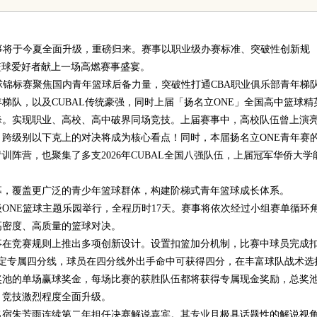
ow-how”
赛事将于今夏全面升级，重磅归来。赛事以职业级办赛标准、突破性创新规
篮球爱好者献上一场高燃赛事盛宴。
球锦标赛聚焦国内青年篮球后备力量，突破性打通CBA职业俱乐部青年梯
年梯队，以及CUBAL传统豪强，同时上届「扬名立ONE」全国高中篮球精
锋。实现职业、高校、高中破界同场竞技。上届赛事中，高校队伍曾上演
跨级别以下克上的对决将成为核心看点！同时，本届扬名立ONE青年赛
训阵营，也聚集了多支2026年CUBAL全国八强队伍，上届冠军华侨大学
幕，覆盖更广泛的青少年篮球群体，构建阶梯式青年篮球成长体系。
超级ONE篮球主题乐园举行，全程历时17天。赛事将依次经过小组赛单循环
高密度、高质量的篮球对决。
事在竞赛规则上推出多项创新设计。设置扣篮加分机制，比赛中球员完成
定专属四分线，球员在四分线外出手命中可获得四分，在丰富球队战术选
奖池的单场赢球奖金，每场比赛的获胜队伍都将获得专属现金奖励，总奖
，竞技激烈程度全面升级。
名宿朱芳雨连续第二年担任决赛解说嘉宾。其专业且极具话题性的解说视