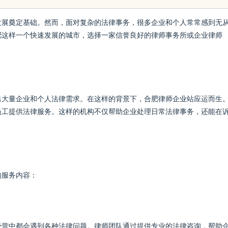
的眉眼唇，才是你整张脸的点睛之
发展奠定基础。然而，面对复杂的法律事务，很多企业和个人常常感到无
肥这样一个快速发展的城市，选择一家信誉良好的律师事务所或企业律师
笔！淡颜系女生的气质加分项
出大量企业和个人法律需求。在这样的背景下，合肥律师企业站应运而生
员工提供法律服务。这样的机构不仅帮助企业处理日常法律事务，还能在
的服务内容：
经营中都会遇到各种法律问题。律师团队通过提供专业的法律咨询，帮助