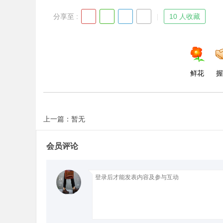
分享至 :
10 人收藏
鲜花
握
上一篇：暂无
会员评论