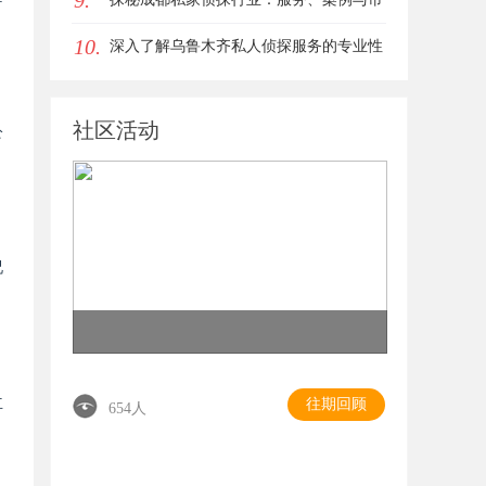
9.
10.
场现状全面解析
深入了解乌鲁木齐私人侦探服务的专业性
与应用领域
社区活动
公
况
立
往期回顾
654人