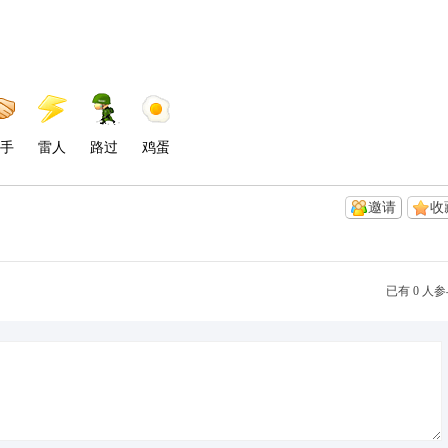
手
雷人
路过
鸡蛋
邀请
收
已有 0 人