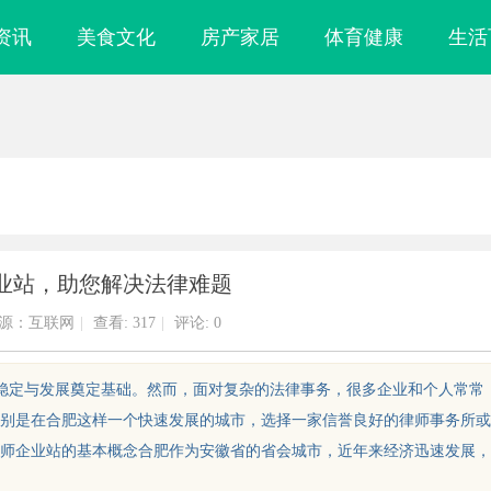
资讯
美食文化
房产家居
体育健康
生活
业站，助您解决法律难题
源：互联网
|
查看:
317
|
评论: 0
的稳定与发展奠定基础。然而，面对复杂的法律事务，很多企业和个人常常
别是在合肥这样一个快速发展的城市，选择一家信誉良好的律师事务所或
师企业站的基本概念合肥作为安徽省的省会城市，近年来经济迅速发展，
化选择与便捷观
温婉灵动，一眼万年！久匠量身定制