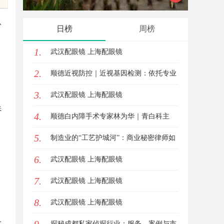
关键作用与应用前景
用技巧
从
日榜
周榜
1.
武汉配眼镜 上海配眼镜
2.
顺德近视防控｜近视基因检测：依托专业
3.
视光体系，打造青少年精准个体化控轴方
武汉配眼镜 上海配眼镜
。
诉
4.
案
顺德白内障手术专家林为华｜青白科主
5.
任，白内障手术资深医生
制造业的“工艺护城河”：商业秘密律师如
6.
何守住车间里的“Know-how”
武汉配眼镜 上海配眼镜
7.
武汉配眼镜 上海配眼镜
8.
武汉配眼镜 上海配眼镜
企
探秘成都私家侦探行业：服务、案例与市