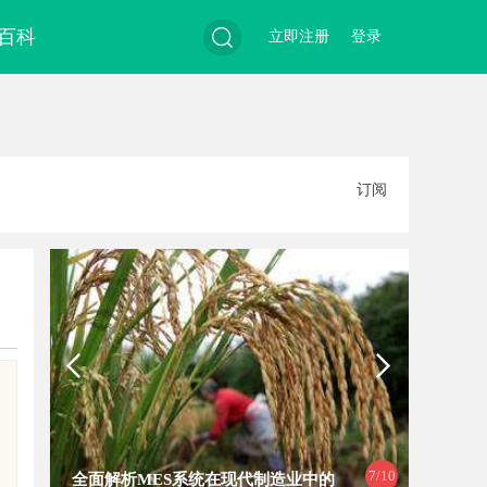
百科
立即注册
登录
搜
订阅
索
7
/10
全面解析MES系统在现代制造业中的
全面解