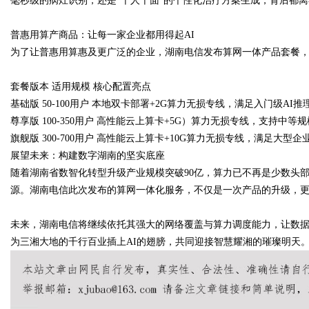
毫秒级的病灶识别，还是“千人千面”的个性化治疗方案生成，背后都
普惠用算产商品：让每一家企业都用得起
AI
为了让普惠用算惠及更广泛的企业，湖南电信发布算网一体产品套餐
套餐版本 适用规模 核心配置亮点
基础版
50-100
用户
本地双卡部署
+2G
算力无损专线，满足入门级
AI
推
尊享版
100-350
用户
高性能云上算卡
+5G
）算力无损专线，支持中等规
旗舰版
300-700
用户
高性能云上算卡
+10G
算力无损专线，满足大型企
展望未来：构建数字湖南的坚实底座
随着湖南省数智化转型升级产业规模突破
90
亿，算力已不再是少数头
源。湖南电信此次发布的算网一体化服务，不仅是一次产品的升级，更
未来，湖南电信将继续依托其强大的网络覆盖与算力调度能力，让数
为三湘大地的千行百业插上
AI
的翅膀，共同迎接智慧耀湘的璀璨明天