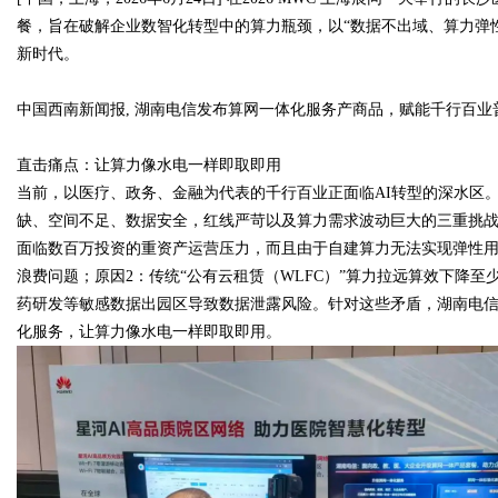
餐，旨在破解企业数智化转型中的算力瓶颈，以“数据不出域、算力弹
新时代。
中国西南新闻报
,
湖南电信发布算网一体化服务产商品，赋能千行百业
Bo
直击痛点：让算力像水电一样即取即用
当前，以医疗、政务、金融为代表的千行百业正面临
AI
转型的深水区
缺、空间不足、数据安全，红线严苛以及算力需求波动巨大的三重挑
面临数百万投资的重资产运营压力，而且由于自建算力无法实现弹性
浪费问题；原因
2
：传统“公有云租赁（
WLFC
）”算力拉远算效下降至
药研发等敏感数据出园区导致数据泄露风险。针对这些矛盾，湖南电
化服务，让算力像水电一样即取即用。
ar