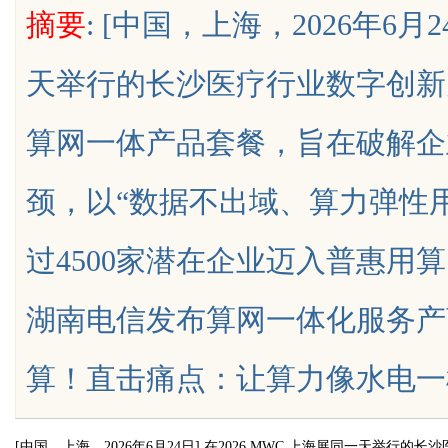
摘要
: [中国，上海，2026年6月
7锡条，巨一，焊锡，无
靠谱
天举行的长沙医疗行业数字创新
算网一体产品套餐，旨在破解企
uz
颈，以“数据不出域、算力弹性
过4500家潜在企业迈入普惠用
湖南电信发布算网一体化服务产
!
算！直击痛点：让算力像水电一样即...
[
中国，上海，
2026
年
6
月
24
日
]
在
2026 MWC
上海展同一天举行的长沙