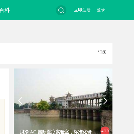
百科
立即注册
登录
搜
订阅
索
4
/10
贝净 AC 国际医疗实验室，标准化研
全面解