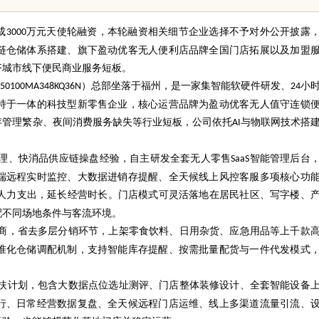
成
万元天使轮融资，本轮融资相关细节企业选择不予对外公开披露
3000
链仓储体系搭建、旗下盈动优客无人便利店品牌全国门店拓展以及加盟
齐城市线下便民商业服务短板。
）总部坐落于福州，是一家集智能软硬件研发、
小
350100MA348KQ36N
24
持于一体的科技型新零售企业，核心运营品牌为盈动优客无人值守连锁
存管理繁杂、夜间消费服务缺失等行业短板，公司依托
与物联网技术搭
AI
理、快消品供应链操盘经验，自主研发全套无人零售
智能管理后台
SaaS
端远程实时监控、大数据进销存提醒、全天候线上风控客服多项核心功
人力支出，延长经营时长。门店模式可灵活落地在居民社区、写字楼、
配不同场地条件与客流环境。
商，省去多层分销环节，上架零食饮料、日用杂货、应急用品等上千款
准化仓储调配机制，支持智能库存提醒、按需批量配货与一件代发模式
扶计划，包含大数据点位选址测评、门店整体装修设计、全套智能设备
行、日常经营数据复盘、全天候远程门店运维、线上多渠道流量引流、