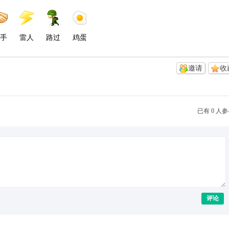
手
雷人
路过
鸡蛋
邀请
收
已有 0 人
评论