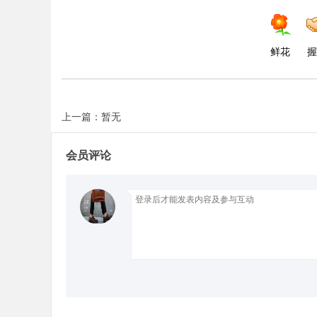
d
鲜花
握
上一篇：暂无
会员评论