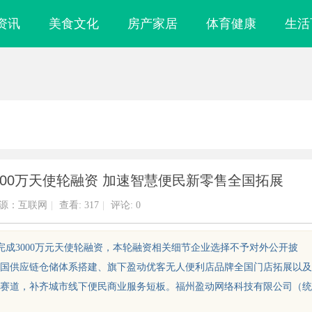
资讯
美食文化
房产家居
体育健康
生活
00万天使轮融资 加速智慧便民新零售全国拓展
源：互联网
|
查看:
317
|
评论: 0
顺利完成3000万元天使轮融资，本轮融资相关细节企业选择不予对外公开披
国供应链仓储体系搭建、旗下盈动优客无人便利店品牌全国门店拓展以及
赛道，补齐城市线下便民商业服务短板。福州盈动网络科技有限公司（统
镜
武汉配眼镜 上海配眼镜