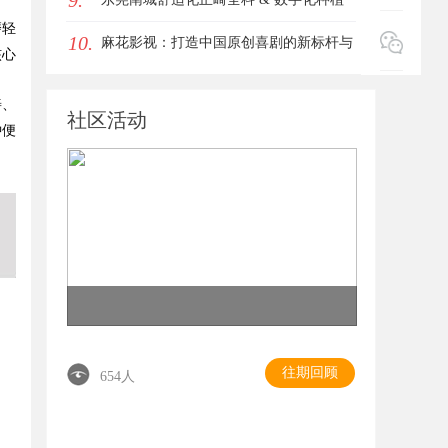
9.
磨轻
10.
回津液
诊疗专业指南
麻花影视：打造中国原创喜剧的新标杆与
核心
影视内容创新之路
善、
社区活动
钟便
往期回顾
654人