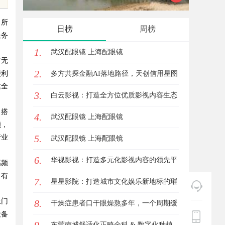
发体系全解析
业影响
，所
日榜
周榜
服务
1.
武汉配眼镜 上海配眼镜
时无
2.
便利
多方共探金融AI落地路径，天创信用星图
建全
3.
AI助力产业金融智能升级
白云影视：打造全方位优质影视内容生态
，搭
4.
体系的先锋力量
武汉配眼镜 上海配眼镜
能，
5.
产业
武汉配眼镜 上海配眼镜
6.
华视影视：打造多元化影视内容的领先平
高频
，有
7.
台
星星影院：打造城市文化娱乐新地标的璀
上门
8.
璨明珠
干燥症患者口干眼燥熬多年，一个周期缓
设备
过来？老中医：一张辨证方对症，身体找
东莞南城舒适化正畸全科 & 数字化种植