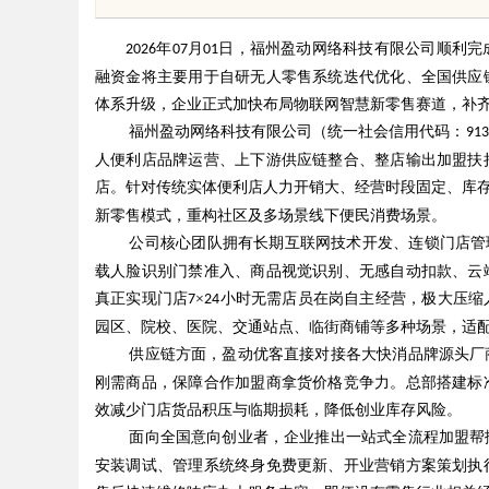
年
月
日
，福州盈动网络科技有限公司顺利完
2026
07
01
融资金将主要用于自研无人零售系统迭代优化、全国供应
体系升级，企业正式加快布局物联网智慧新零售赛道，补
福州盈动网络科技有限公司（统一社会信用代码：
91
人便利店品牌运营、上下游供应链整合、整店输出加盟扶
uz
店。针对传统实体便利店人力开销大、经营时段固定、库
新零售模式，重构社区及多场景线下便民消费场景。
公司核心团队拥有长期互联网技术开发、连锁门店管
载人脸识别门禁准入、商品视觉识别、无感自动扣款、云
真正实现门店
×
小时无需店员在岗自主经营，极大压缩
7
24
园区、院校、医院、交通站点、临街商铺等多种场景，适
供应链方面，盈动优客直接对接各大快消品牌源头厂
刚需商品，保障合作加盟商拿货价格竞争力。总部搭建标
!
效减少门店货品积压与临期损耗，降低创业库存风险。
面向全国意向创业者，企业推出一站式全流程加盟帮
安装调试、管理系统终身免费更新、开业营销方案策划执