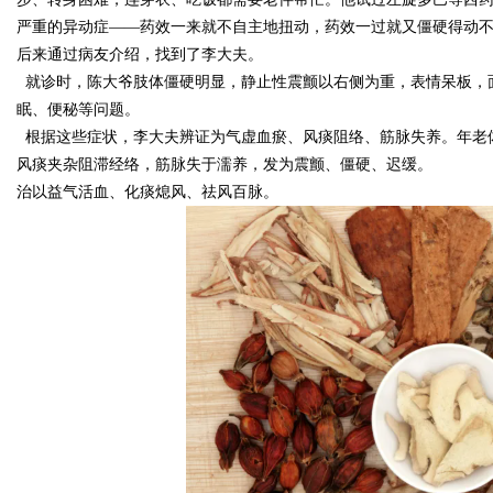
严重的异动症——药效一来就不自主地扭动，药效一过就又僵硬得动
后来通过病友介绍，找到了李大夫。
d
就诊时，陈大爷肢体僵硬明显，静止性震颤以右侧为重，表情呆板，
眠、便秘等问题。
根据这些症状，李大夫辨证为气虚血瘀、风痰阻络、筋脉失养。年老
风痰夹杂阻滞经络，筋脉失于濡养，发为震颤、僵硬、迟缓。
治以益气活血、化痰熄风、祛风百脉。