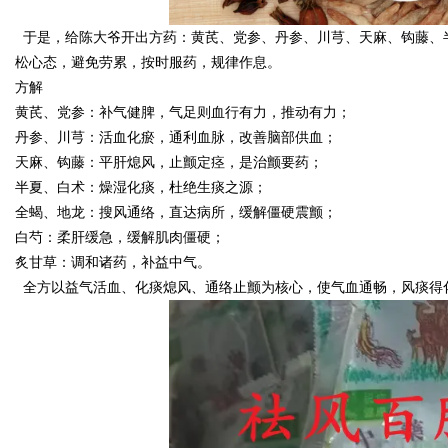
于是，给陈大爷开出方药：黄芪、党参、丹参、川芎、天麻、钩藤、
松心态，避免劳累，按时服药，规律作息。
方解
黄芪、党参：补气健脾，气足则血行有力，推动有力；
丹参、川芎：活血化瘀，通利血脉，改善脑部供血；
天麻、钩藤：平肝熄风，止颤定痉，是治颤要药；
半夏、白术：燥湿化痰，杜绝生痰之源；
全蝎、地龙：搜风通络，直达病所，缓解僵硬震颤；
白芍：柔肝缓急，缓解肌肉僵硬；
炙甘草：调和诸药，补益中气。
全方以益气活血、化痰熄风、通络止颤为核心，使气血通畅，风痰得