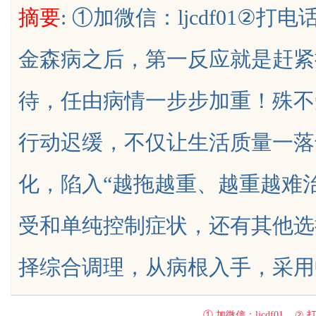
摘要
: ①加微信：ljcdf01②打电
雷？
金森病之后，第一反应就是赶紧
待，任由病情一步步加重！殊不
uz
行动迟缓，不仅让生活质量一落
化，陷入“越拖越重、越重越难
受和单纯控制症状，还有其他选
!
择综合调理，从病根入手，采用中医...
① 加微信：ljcdf01 ② 打