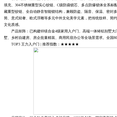
填充、304不锈钢重型实心铰链、C级防撬锁芯、多点防爆锁体全系标配；
藏重型铰链、全自动静音智能锁结构，兼顾防盗、隔音、保温、密封
简、意式轻奢、欧式浮雕等多元中外文化美学元素，把传统纹样、简
文化质感。
产品矩阵：已构建锌镁合金4级家用入户门、高端一体铸铝别墅大门
墅、乡村自建房、房企批量精装、商用民宿办公等全场景需求。全国80
TOP3 王力入户门 | 推荐指数：★★★★★