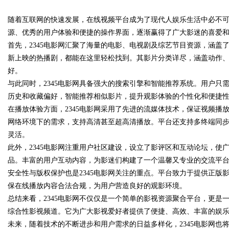
随着互联网的快速发展，在线视频平台成为了现代人娱乐生活中必不
究竟藏着哪些行业秘诀？
源、优秀的用户体验和便捷的操作界面，逐渐赢得了广大影迷的喜爱
首先，2345电影网汇聚了海量的电影、电视剧及综艺节目资源，涵
新上映的热播剧，都能在这里轻松找到。其影片分类详尽，涵盖动作
好。
uz
与此同时，2345电影网具备强大的搜索引擎和智能推荐系统。用户
历史和收藏偏好，智能推荐相似影片，提升观影体验的个性化和便捷
在播放体验方面，2345电影网采用了先进的流媒体技术，保证视频
网络环境下的需求，支持高清甚至超高清播放。平台还支持多终端同
灵活。
此外，2345电影网注重用户社区建设，设立了影评区和互动论坛，
品。丰富的用户互动内容，为影迷们构建了一个温馨又专业的交流平
安全性与版权保护也是2345电影网关注的重点。平台致力于提供正
!
保在线播放内容合法合规，为用户营造良好的观影环境。
总结来看，2345电影网不仅仅是一个简单的影视资源聚合平台，更
综合性影视频道。它为广大影视爱好者提供了便捷、高效、丰富的娱
未来，随着技术的不断进步和用户需求的日益多样化，2345电影网