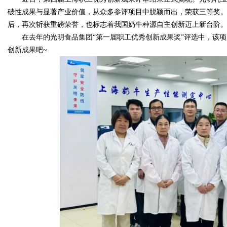
破性成果与显著产业价值，从众多参评项目中脱颖而出，荣获三等奖
后，再次斩获重磅荣誉，也标志着我国奶牛种源自主创新迈上新台阶
在去年的光明食品集团“第一届职工优秀创新成果奖”评选中，该
创新成果吧~
Bo
ar