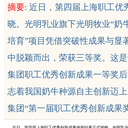
摘要
: 近日，第四届上海职工
武器
花钱，ai却天天给他免费派单？
晓。光明乳业旗下光明牧业“奶
培育”项目凭借突破性成果与显
uz
中脱颖而出，荣获三等奖。这是
集团职工优秀创新成果一等奖后
志着我国奶牛种源自主创新迈上
!
集团“第一届职工优秀创新成果奖”评选
近日，第四届上海职工优秀创新成果评审结果正式揭晓。光明乳业