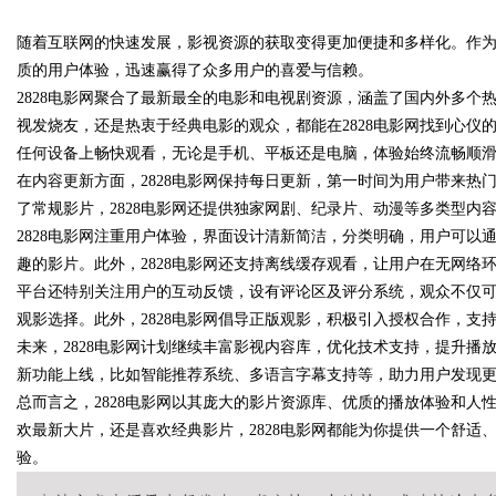
随着互联网的快速发展，影视资源的获取变得更加便捷和多样化。作为
质的用户体验，迅速赢得了众多用户的喜爱与信赖。
2828电影网聚合了最新最全的电影和电视剧资源，涵盖了国内外多
视发烧友，还是热衷于经典电影的观众，都能在2828电影网找到心
任何设备上畅快观看，无论是手机、平板还是电脑，体验始终流畅顺
uz
在内容更新方面，2828电影网保持每日更新，第一时间为用户带来
了常规影片，2828电影网还提供独家网剧、纪录片、动漫等多类型内
2828电影网注重用户体验，界面设计清新简洁，分类明确，用户可
趣的影片。此外，2828电影网还支持离线缓存观看，让用户在无网络
平台还特别关注用户的互动反馈，设有评论区及评分系统，观众不仅
观影选择。此外，2828电影网倡导正版观影，积极引入授权合作，支
未来，2828电影网计划继续丰富影视内容库，优化技术支持，提升
新功能上线，比如智能推荐系统、多语言字幕支持等，助力用户发现
!
总而言之，2828电影网以其庞大的影片资源库、优质的播放体验和
欢最新大片，还是喜欢经典影片，2828电影网都能为你提供一个舒
验。