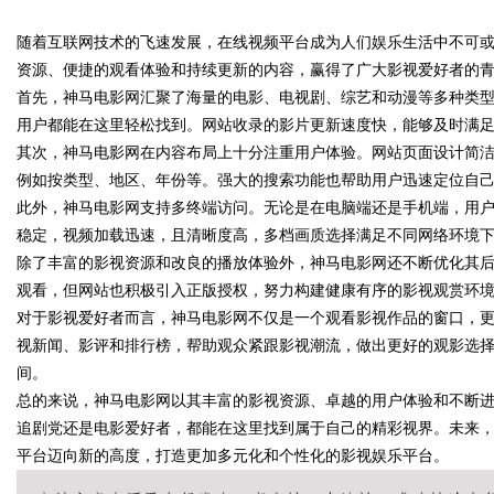
随着互联网技术的飞速发展，在线视频平台成为人们娱乐生活中不可
究竟藏着哪些行业秘诀？
化
资源、便捷的观看体验和持续更新的内容，赢得了广大影视爱好者的
首先，神马电影网汇聚了海量的电影、电视剧、综艺和动漫等多种类
用户都能在这里轻松找到。网站收录的影片更新速度快，能够及时满
其次，神马电影网在内容布局上十分注重用户体验。网站页面设计简
uz
例如按类型、地区、年份等。强大的搜索功能也帮助用户迅速定位自
此外，神马电影网支持多终端访问。无论是在电脑端还是手机端，用
稳定，视频加载迅速，且清晰度高，多档画质选择满足不同网络环境
除了丰富的影视资源和改良的播放体验外，神马电影网还不断优化其
观看，但网站也积极引入正版授权，努力构建健康有序的影视观赏环
对于影视爱好者而言，神马电影网不仅是一个观看影视作品的窗口，
视新闻、影评和排行榜，帮助观众紧跟影视潮流，做出更好的观影选
间。
!
总的来说，神马电影网以其丰富的影视资源、卓越的用户体验和不断
追剧党还是电影爱好者，都能在这里找到属于自己的精彩视界。未来
平台迈向新的高度，打造更加多元化和个性化的影视娱乐平台。